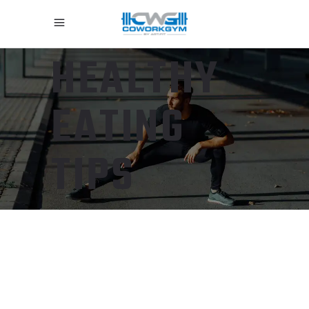
HEALTHY
EATING
TIPS