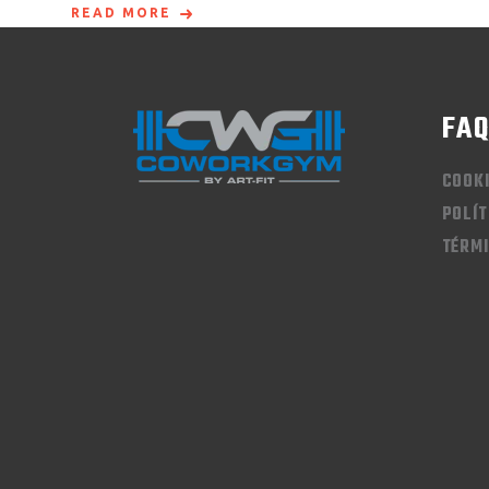
READ MORE
FA
COOK
POLÍT
TÉRMI