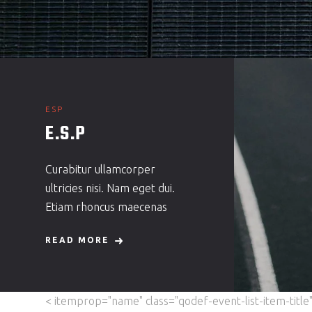
ESP
E.S.P
Curabitur ullamcorper
ultricies nisi. Nam eget dui.
Etiam rhoncus maecenas
READ MORE
< itemprop="name" class="qodef-event-list-item-title