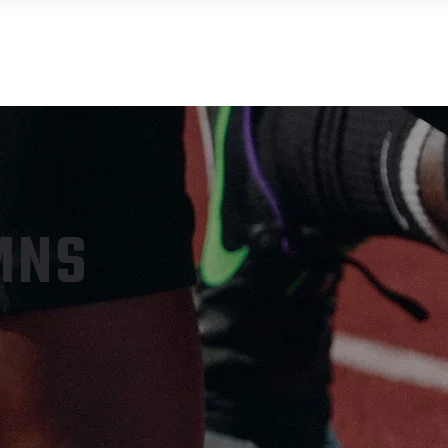
APP ART-FIT
INICIO
TIENDA
MI 
MNS