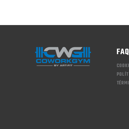
FA
COOK
POLÍT
TÉRMI