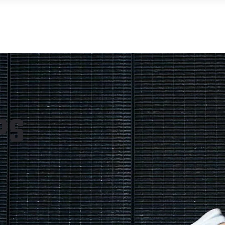
APP ART-FIT
INICIO
TIENDA
MI 
PS