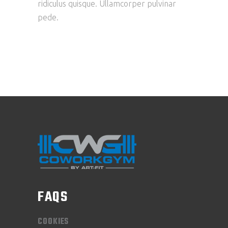
ridiculus quisque. Ullamcorper pulvinar
pede.
FAQS
COOKIES