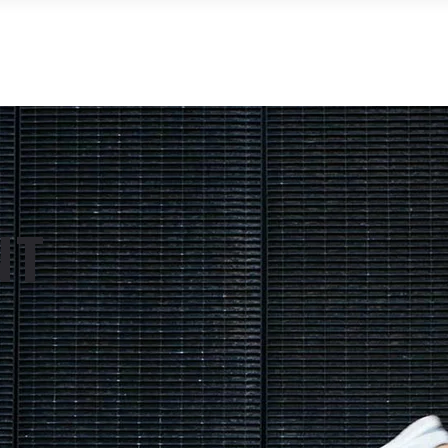
APP ART-FIT
INICIO
TIENDA
MI 
NT