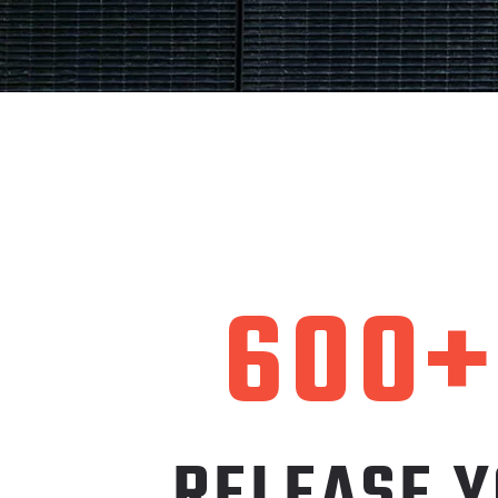
600+
RELEASE Y